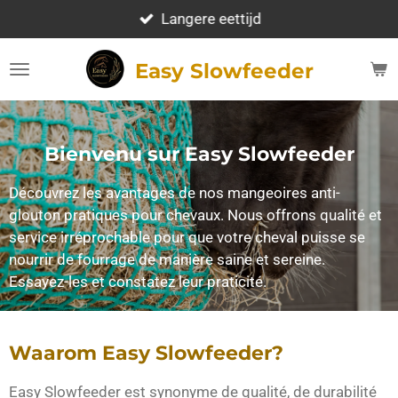
Ga
Langere eettijd
direct
naar
Easy Slowfeeder
de
hoofdinhoud
Bienvenu sur Easy Slowfeeder
Découvrez les avantages de nos mangeoires anti-
glouton pratiques pour chevaux. Nous offrons qualité et
service irréprochable pour que votre cheval puisse se
nourrir de fourrage de manière saine et sereine.
Essayez-les et constatez leur praticité.
Waarom Easy Slowfeeder?
Easy Slowfeeder est synonyme de qualité, de durabilité