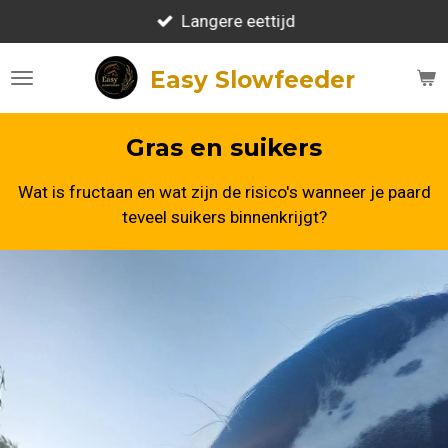
Ga
Langere eettijd
direct
naar
Easy Slowfeeder
de
hoofdinhoud
Gras en suikers
Wat is fructaan en wat zijn de risico's wanneer je paard
teveel suikers binnenkrijgt?