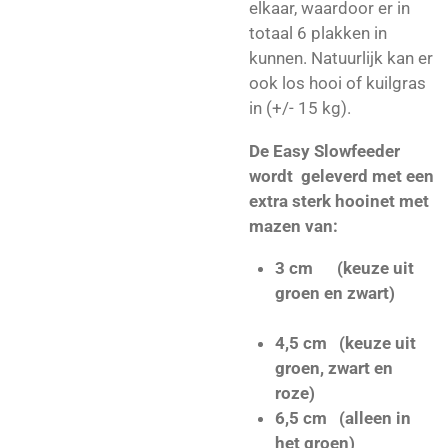
elkaar, waardoor er in
totaal 6 plakken in
kunnen. Natuurlijk kan er
ook los hooi of kuilgras
in (+/- 15 kg).
De Easy Slowfeeder
wordt geleverd met een
extra sterk hooinet met
mazen van:
3 cm (keuze uit
groen en zwart)
4,5 cm (keuze uit
groen, zwart en
roze)
6,5 cm (alleen in
het groen)