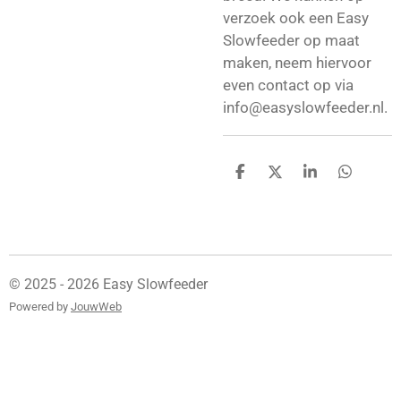
verzoek ook een Easy
Slowfeeder op maat
maken, neem hiervoor
even contact op via
info@easyslowfeeder.nl.
D
D
S
D
e
e
h
e
l
e
a
l
e
l
r
e
n
e
n
© 2025 - 2026 Easy Slowfeeder
Powered by
JouwWeb