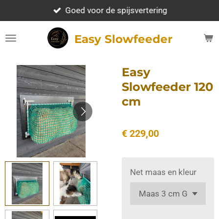
Ga
Goed voor de spijsvertering
direct
naar
Easy Slowfeeder
de
hoofdinhoud
Easy
Slowfeeder 120
cm
€ 229,00
Net maas en kleur