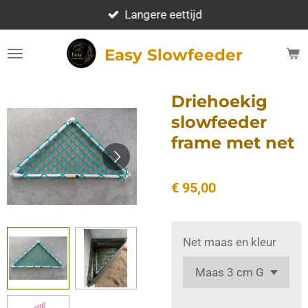
Ga
Langere eettijd
direct
naar
Easy Slowfeeder
de
hoofdinhoud
Driehoekig
slowfeeder
frame met net
€ 95,00
Net maas en kleur